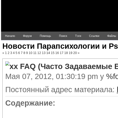
Начало
Форум
Помощь
Поиск
Тэги
Ссылки
Файлы
Новости Парапсихологии и Ps
«
1
2
3
4
5
6
7
8
9
10
11
12
13
14
15
16
17
18
19
20
»
FAQ (Часто Задаваемые 
Мая 07, 2012, 01:30:19 pm у
%f
Постоянный адрес материала:
Содержание: