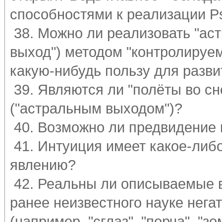
способностями к реализации Ps
38. Можно ли реализовать "ас
выход") методом "контролируе
какую-нибудь пользу для разви
39. Являются ли "полёты во сн
("астральным выходом")?
40. Возможно ли предвидение в
41. Интуиция имеет какое-либо
явлению?
42. Реальны ли описываемые в
ранее неизвестного науке нега
(например, "сглаз", "порча", "зо