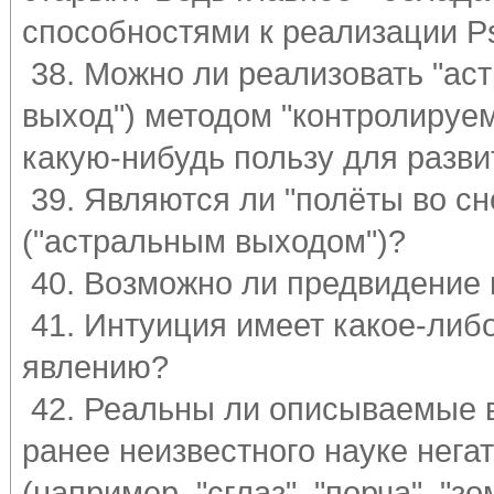
способностями к реализации Ps
38. Можно ли реализовать "ас
выход") методом "контролируе
какую-нибудь пользу для разви
39. Являются ли "полёты во сн
("астральным выходом")?
40. Возможно ли предвидение в
41. Интуиция имеет какое-либо
явлению?
42. Реальны ли описываемые в
ранее неизвестного науке нега
(например, "сглаз", "порча", "зо