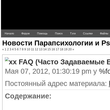
Начало
Форум
Помощь
Поиск
Тэги
Ссылки
Файлы
Новости Парапсихологии и Ps
«
1
2
3
4
5
6
7
8
9
10
11
12
13
14
15
16
17
18
19
20
»
FAQ (Часто Задаваемые 
Мая 07, 2012, 01:30:19 pm у
%f
Постоянный адрес материала:
Содержание: