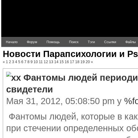
Начало
Форум
Помощь
Поиск
Тэги
Ссылки
Файлы
Новости Парапсихологии и Ps
«
1
2
3
4
5
6
7
8
9
10
11
12
13
14
15
16
17
18
19
20
»
Фантомы людей периоди
свидетели
Мая 31, 2012, 05:08:50 pm у
%f
Фантомы людей, которые в как
при стечении определенных об