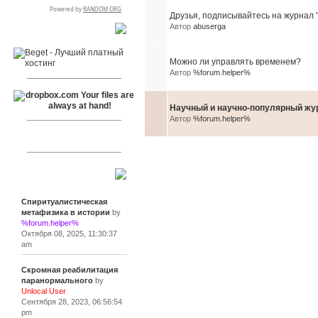
Друзья, подписывайтесь на журнал "
Автор
abuserga
RSPR сотрудничает с:
Можно ли управлять временем?
Автор
%forum.helper%
___________________
Научный и научно-популярный жу
___________________
Автор
%forum.helper%
___________________
Сообщения
Спиритуалистическая
метафизика в истории
by
%forum.helper%
Октября 08, 2025, 11:30:37
am
Скромная реабилитация
паранормального
by
Unlocal User
Сентября 28, 2023, 06:56:54
pm