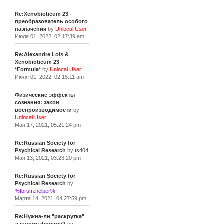
Re:Xenobioticum 23 -
преобразователь особого
назначения
by
Unlocal User
Июля 01, 2022, 02:17:39 am
Re:Alexandre Lois &
Xenobioticum 23 -
*Formula*
by
Unlocal User
Июля 01, 2022, 02:15:11 am
Физические эффекты
сознания: закон
воспроизводимости
by
Unlocal User
Мая 17, 2021, 05:21:24 pm
Re:Russian Society for
Psychical Research
by
ts404
Мая 13, 2021, 03:23:20 pm
Re:Russian Society for
Psychical Research
by
%forum.helper%
Марта 14, 2021, 04:27:59 pm
Re:Нужна-ли "раскрутка"