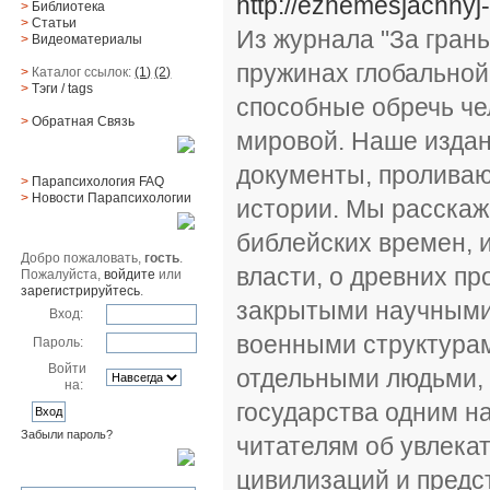
http://ezhemesjachnyj-
>
Библиотека
>
Статьи
Из журнала "За гран
>
Видеоматериалы
пружинах глобальной
>
Каталог ссылок:
(1)
(2)
>
Тэги
/ tags
способные обречь че
>
Обратная Cвязь
мировой. Наше издан
Материалы
документы, проливаю
>
Парапсихология FAQ
>
Новости Парапсихологии
истории. Мы расскаж
Юзер
библейских времен,
Добро пожаловать,
гость
.
власти, о древних п
Пожалуйста,
войдите
или
зарегистрируйтесь
.
закрытыми научными
Вход:
военными структурам
Пароль:
Войти
отдельными людьми, 
на:
государства одним н
Забыли пароль?
читателям об увлека
Поиск
цивилизаций и предс