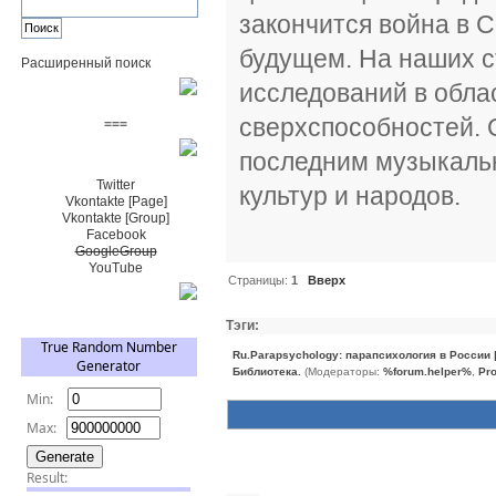
закончится война в С
будущем. На наших с
Расширенный поиск
исследований в обла
Пожертвовать $
сверхспособностей. 
===
последним музыкаль
Сообщество+
Twitter
культур и народов.
Vkontakte [Page]
Vkontakte [Group]
Facebook
GoogleGroup
YouTube
Страницы:
1
Вверх
TRNG
Тэги:
Ru.Parapsychology: парапсихология в России
Библиотека.
(Модераторы:
%forum.helper%
,
Pro
Похожие темы (3)