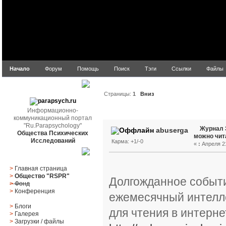
Начало
Форум
Помощь
Поиск
Тэги
Ссылки
Файлы
parapsych.ru
Страницы:
1
Вниз
Информационно-
Автор
Тема: Журнал З
коммуникационный портал
"Ru.Parapsychology"
Журнал
abuserga
Общества Психических
можно чит
Исследований
Карма: +1/-0
«
:
Апреля 21
Главное меню
>
Главная страница
>
Общество "RSPR"
Долгожданное событи
>
Фонд
>
Конференция
ежемесячный интелл
>
Блоги
для чтения в интерне
>
Галерея
>
Загрузки
/
файлы