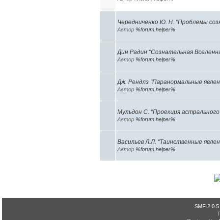
Чередниченко Ю. Н. "Проблемы соз
Автор
%forum.helper%
Дин Радин "Сознательная Вселенн
Автор
%forum.helper%
Дж. Рендлз "Паранормальные явлен
Автор
%forum.helper%
Мульдон С. "Проекция астрального
Автор
%forum.helper%
Васильев Л.Л. "Таинственные явлени
Автор
%forum.helper%
SMF 2.0.5