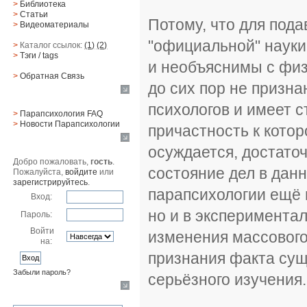
>
Библиотека
>
Статьи
Потому, что для под
>
Видеоматериалы
"официальной" науки
>
Каталог ссылок:
(1)
(2)
>
Тэги
/ tags
и необъяснимы с физи
>
Обратная Cвязь
до сих пор не призн
Материалы
психологов и имеет 
>
Парапсихология FAQ
>
Новости Парапсихологии
причастность к кото
Юзер
осуждается, достато
Добро пожаловать,
гость
.
состояние дел в дан
Пожалуйста,
войдите
или
зарегистрируйтесь
.
парапсихологии ещё н
Вход:
но и в экспериментал
Пароль:
Войти
изменения массового
на:
признания факта сущ
Забыли пароль?
серьёзного изучения.
Поиск