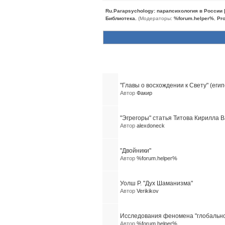
Ru.Parapsychology: парапсихология в России
Библиотека.
(Модераторы:
%forum.helper%
,
Pro
Похожие темы (10)
"Главы о восхождении к Свету" (еги
Автор
Факир
"Эгрегоры" статья Титова Кирилла 
Автор
alexdoneck
"Двойники"
Автор
%forum.helper%
Уолш Р. "Дух Шаманизма"
Автор
Verikikov
Исследования феномена "глобально
Автор
%forum.helper%