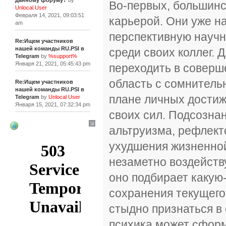
данному форуму?
by
Во-первых, большинс
Unlocal User
Февраля 14, 2021, 09:03:51
карьерой. Они уже н
am
перспективную научн
Re:Ищем участников
нашей команды RU.PSI в
среди своих коллег. 
Telegram
by
%support%
Января 21, 2021, 05:45:43 pm
переходить в соверш
область с сомнитель
Re:Ищем участников
нашей команды RU.PSI в
плане личных достиже
Telegram
by
Unlocal User
Января 15, 2021, 07:32:34 pm
своих сил. Подсозна
альтруизма, рефлект
[+]
ухудшения жизненной
незаметно воздейств
оно подбирает какую
сохранения текущего
стыдно признаться в
психика может сформ