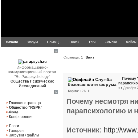
Начало
Форум
Помощь
Поиск
Тэги
Ссылки
Файлы
parapsych.ru
Страницы:
1
Вниз
Информационно-
Автор
Тема: Почему "о
коммуникационный портал
"Ru.Parapsychology"
Почему 
Служба
Общества Психических
парапсих
безопасности форума
Исследований
«
:
Декабря 2
Карма: +27/-11
Главное меню
Почему несмотря ни
>
Главная страница
>
Общество "RSPR"
парапсихологию и н
>
Фонд
>
Конференция
>
Блоги
Источник:
http://www
>
Галерея
>
Загрузки
/
файлы