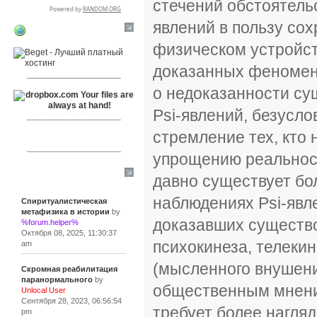
стечений обстоятельс
явлений в пользу со
RSPR сотрудничает с:
физическом устройст
доказанных феномено
___________________
о недоказанности су
Psi-явлений, безусл
___________________
стремление тех, кто 
___________________
упрощению реальност
давно существует бо
Сообщения
наблюдениях Psi-явле
Спиритуалистическая
метафизика в истории
by
доказавших существо
%forum.helper%
Октября 08, 2025, 11:30:37
психокинеза, телекин
am
(мысленного внушени
Скромная реабилитация
паранормального
by
общественным мнени
Unlocal User
Сентября 28, 2023, 06:56:54
требует более нагля
pm