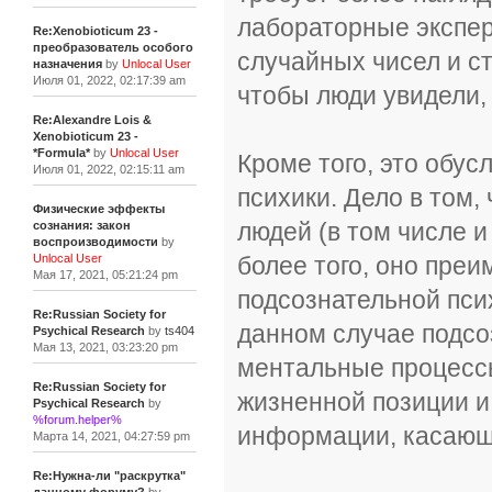
лабораторные экспер
Re:Xenobioticum 23 -
преобразователь особого
случайных чисел и ст
назначения
by
Unlocal User
Июля 01, 2022, 02:17:39 am
чтобы люди увидели, 
Re:Alexandre Lois &
Xenobioticum 23 -
*Formula*
by
Unlocal User
Кроме того, это обу
Июля 01, 2022, 02:15:11 am
психики. Дело в том
Физические эффекты
людей (в том числе и
сознания: закон
воспроизводимости
by
более того, оно пре
Unlocal User
Мая 17, 2021, 05:21:24 pm
подсознательной пси
Re:Russian Society for
данном случае подсо
Psychical Research
by
ts404
Мая 13, 2021, 03:23:20 pm
ментальные процессы
Re:Russian Society for
жизненной позиции и
Psychical Research
by
%forum.helper%
информации, касающ
Марта 14, 2021, 04:27:59 pm
Re:Нужна-ли "раскрутка"