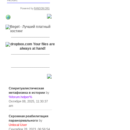
RSPR сотрудничает
с:
___________________
___________________
___________________
Сообщения
Спиритуалистическая
метафизика в истории
by
%forum.helper%
Октября 08, 2025, 11:30:37
am
Скромная реабилитация
паранормального
by
Unlocal User
Сентября 28, 2023, 06:56:54