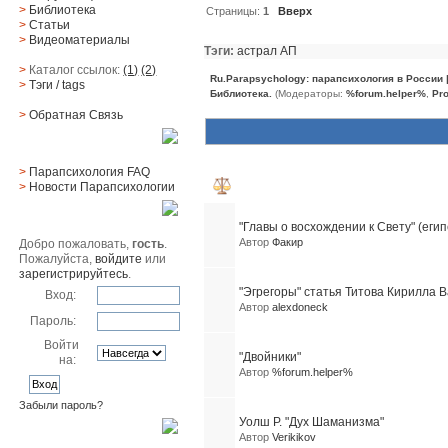
>
Библиотека
Страницы:
1
Вверх
>
Статьи
>
Видеоматериалы
Тэги:
астрал
АП
>
Каталог ссылок:
(1)
(2)
Ru.Parapsychology: парапсихология в России
>
Тэги
/ tags
Библиотека.
(Модераторы:
%forum.helper%
,
Pro
>
Обратная Cвязь
Материалы
>
Парапсихология FAQ
Похожие темы (10)
>
Новости Парапсихологии
Юзер
"Главы о восхождении к Свету" (еги
Автор
Факир
Добро пожаловать,
гость
.
Пожалуйста,
войдите
или
зарегистрируйтесь
.
"Эгрегоры" статья Титова Кирилла 
Вход:
Автор
alexdoneck
Пароль:
Войти
"Двойники"
на:
Автор
%forum.helper%
Забыли пароль?
Уолш Р. "Дух Шаманизма"
Поиск
Автор
Verikikov