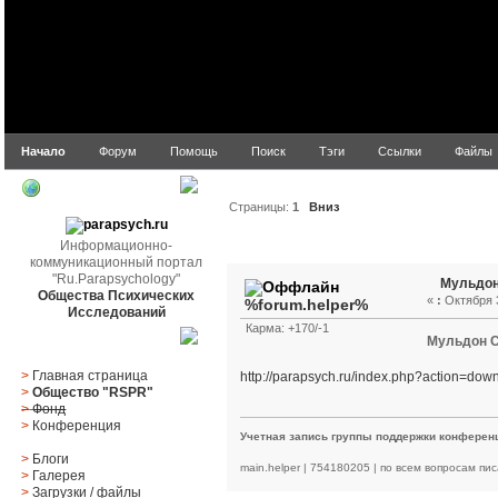
Начало
Форум
Помощь
Поиск
Тэги
Ссылки
Файлы
parapsych.ru
Страницы:
1
Вниз
Автор
Тема: Мульдон С
Информационно-
коммуникационный портал
"Ru.Parapsychology"
Мульдон
Общества Психических
«
:
Октября 3
%forum.helper%
Исследований
Карма: +170/-1
Мульдон С
Главное меню
>
Главная страница
http://parapsych.ru/index.php?action=do
>
Общество "RSPR"
>
Фонд
>
Конференция
Учетная запись группы поддержки конферен
>
Блоги
main.helper | 754180205 | по всем вопросам пис
>
Галерея
>
Загрузки
/
файлы