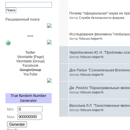
Почему "официальная" наука не пр
Автор
Служба безопасности форума
Расширенный поиск
Пожертвовать $
Исследования феномена "глобально
===
Автор
%forum.helper%
Сообщество+
Twitter
Чередниченко Ю. Н. "Проблемы соз
Vkontakte [Page]
Автор
%forum.helper%
Vkontakte [Group]
Facebook
GoogleGroup
Дин Радин "Сознательная Вселенн
YouTube
Автор
%forum.helper%
TRNG
Дж. Рендлз "Паранормальные явлен
Автор
%forum.helper%
Васильев Л.Л. "Таинственные явлени
Автор
%forum.helper%