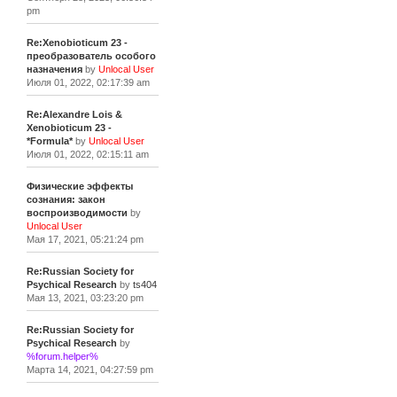
pm
Re:Xenobioticum 23 -
преобразователь особого
назначения
by
Unlocal User
Июля 01, 2022, 02:17:39 am
Re:Alexandre Lois &
Xenobioticum 23 -
*Formula*
by
Unlocal User
Июля 01, 2022, 02:15:11 am
Физические эффекты
сознания: закон
воспроизводимости
by
Unlocal User
Мая 17, 2021, 05:21:24 pm
Re:Russian Society for
Psychical Research
by
ts404
Мая 13, 2021, 03:23:20 pm
Re:Russian Society for
Psychical Research
by
%forum.helper%
Марта 14, 2021, 04:27:59 pm