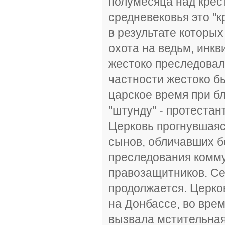
полумесяца над крес
средневековья это "
в результате которы
охота на ведьм, инк
жестоко преследовало
частности жестоко б
царское время при б
"штунду" - протестан
Церковь прогнувшаяс
сынов, обличавших 
преследования комм
правозащитников. Се
продолжается. Церко
на Донбассе, во вре
вызвала мстительная