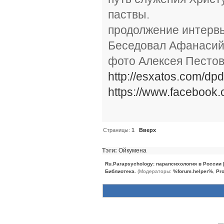
паствы.
продолжение интерв
Беседовал Афанасий 
фото Алексея Песто
http://esxatos.com/d
https://www.faceboo
Страницы:
1
Вверх
Тэги:
Ойкумена
Ru.Parapsychology: парапсихология в России
Библиотека.
(Модераторы:
%forum.helper%
,
Pro