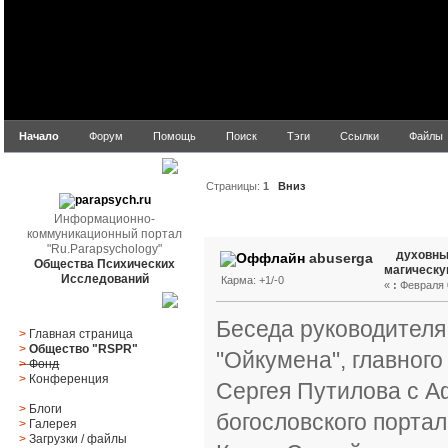
Начало
Форум
Помощь
Поиск
Тэги
Ссылки
Файлы
parapsych.ru
Страницы:
1
Вниз
Информационно-
Автор
Тема: духовные 
коммуникационный портал
"Ru.Parapsychology"
духовны
abuserga
Общества Психических
магическу
Исследований
Карма: +1/-0
«
:
Февраля 0
Главное меню
Беседа руководителя
>
Главная страница
>
Общество "RSPR"
"Ойкумена", главного
>
Фонд
>
Конференция
Сергея Путилова с 
>
Блоги
богословского портал
>
Галерея
>
Загрузки
/
файлы