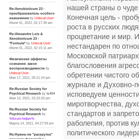
нашей страны о чуде
Re:Xenobioticum 23 -
преобразователь особого
Конечная цель - про
назначения
by
Unlocal User
Июля 01, 2022, 02:17:39 am
роста в русских людя
Re:Alexandre Lois &
процветание и мир. Ин
Xenobioticum 23 -
*Formula*
by
Unlocal User
нестандарен по отно
Июля 01, 2022, 02:15:11 am
Московской патриарх
Физические эффекты
благословения агрес
сознания: закон
воспроизводимости
by
обретении чистого о
Unlocal User
Мая 17, 2021, 05:21:24 pm
журнале и Духовно-
Re:Russian Society for
исповедуем ценности
Psychical Research
by
ts404
Мая 13, 2021, 03:23:20 pm
миротворчества, дух
Re:Russian Society for
стандартов и запрет
Psychical Research
by
%forum.helper%
раболепия, против ку
Марта 14, 2021, 04:27:59 pm
политического лидера
Re:Нужна-ли "раскрутка"