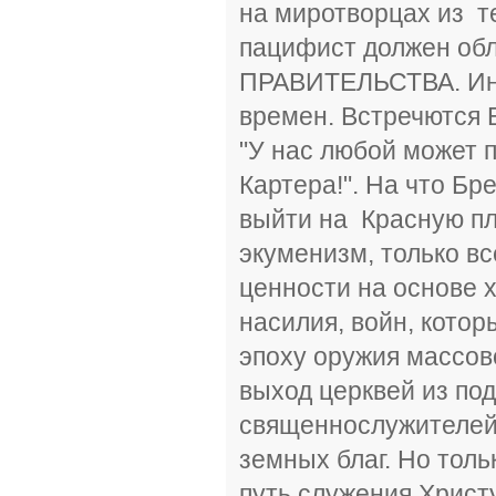
на миротворцах из т
пацифист должен о
ПРАВИТЕЛЬСТВА. Инач
времен. Встречются 
"У нас любой может 
Картера!". На что Бр
выйти на Красную пл
экуменизм, только в
ценности на основе х
насилия, войн, котор
эпоху оружия массов
выход церквей из под
священнослужителей 
земных благ. Но толь
путь служения Христу