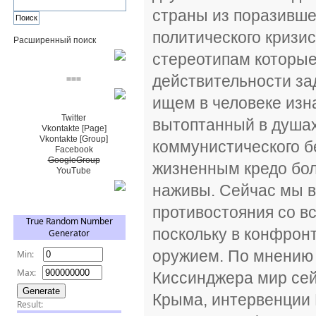
страны из поразившег
политического кризи
Расширенный поиск
стереотипам которы
Пожертвовать $
действительности за
===
ищем в человеке изн
Сообщество+
Twitter
вытоптанный в душах
Vkontakte [Page]
Vkontakte [Group]
коммунистического бе
Facebook
GoogleGroup
жизненным кредо бол
YouTube
наживы. Сейчас мы в
TRNG
противостояния со в
поскольку в конфро
оружием. По мнению
Киссинджера мир сей
Крыма, интервенции 