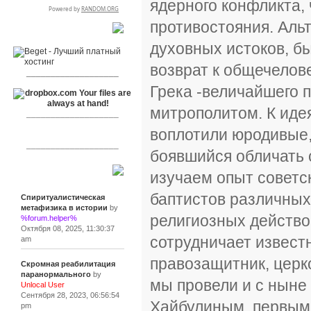
ядерного конфликта, 
противостояния. Аль
RSPR сотрудничает с:
духовных истоков, бы
возврат к общечелов
___________________
Грека -величайшего 
митрополитом. К иде
___________________
воплотили юродивые,
___________________
боявшийся обличать 
изучаем опыт советск
Сообщения
баптистов различных
Спиритуалистическая
метафизика в истории
by
религиозных действо
%forum.helper%
Октября 08, 2025, 11:30:37
сотрудничает извест
am
правозащитник, церк
Скромная реабилитация
паранормального
by
мы провели и с нын
Unlocal User
Сентября 28, 2023, 06:56:54
Хайбулиным, первым
pm