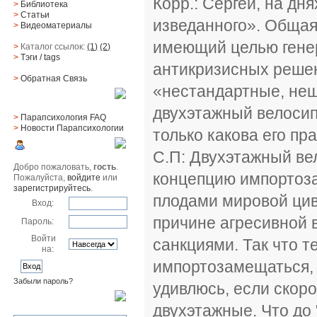
Корр.: Сергей, на д
>
Библиотека
>
Статьи
изведанного». Общая
>
Видеоматериалы
имеющий целью гене
>
Каталог ссылок:
(1)
(2)
>
Тэги
/ tags
антикризисных решени
>
Обратная Cвязь
«нестандартные, неш
Материалы
двухэтажный велосип
>
Парапсихология FAQ
>
Новости Парапсихологии
только какова его пр
Юзер
С.П: Двухэтажный в
Добро пожаловать,
гость
.
концепцию импортоза
Пожалуйста,
войдите
или
зарегистрируйтесь
.
плодами мировой цив
Вход:
причине агресивной 
Пароль:
Войти
санкциями. Так что 
на:
импортозамещаться, 
Забыли пароль?
удивлюсь, если скоро
Поиск
двухэтажные. Что до