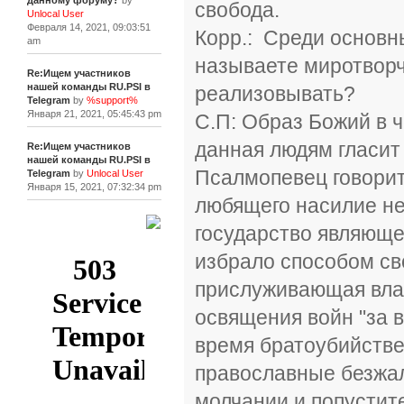
данному форуму?
by
свобода.
Unlocal User
Февраля 14, 2021, 09:03:51
Корр.: Среди основн
am
называете миротворч
Re:Ищем участников
нашей команды RU.PSI в
реализовывать?
Telegram
by
%support%
Января 21, 2021, 05:45:43 pm
С.П: Образ Божий в 
данная людям гласит 
Re:Ищем участников
нашей команды RU.PSI в
Псалмопевец говорит:
Telegram
by
Unlocal User
Января 15, 2021, 07:32:34 pm
любящего насилие не
государство являюще
[+]
избрало способом св
прислуживающая влас
освящения войн "за в
время братоубийствен
православные безжал
молчании и попустит